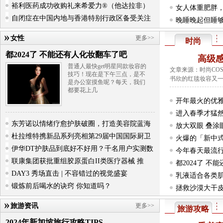
裕利医药成功收购礼来希爱力®（他达拉非）
女人体重肥胖
自闭症在中国内地与香港特别行政区备受关注
材
晚睡晚起但睡
饭后运动会胃
女性
更多>>
时尚
艾灸虽好 也有
都2024了 不能还有人化妆翻车了吧
数据多跑路 患
高级
普通人最快get明星同款妆容的
文章来源：时尚CO
开学季 谨防这
技巧！现在是下午三点，是不
书欣的红毯妆容又
是办公室摸鱼呢？每天，我们
让更多老年人
都要花上几
扎根基层 加强
开年最火的优
开展全民健身 
进入春季才猛然
东芳诺以情绪疗愈护肤破圈，打造美容院蓝海
放大双眼 叠涂
杜拉维特携新品系列亮相第29届中国国际厨卫
火爆的「新中式
伊华DT护肤品到底好不好用？千名用户实测数
今年春天最流
联康集团获批重组胶原蛋白II类医疗器械 推
都2024了 
DAY3 秀场直击 | 不容错过的视觉盛宴
乳液适合各类肌
锻炼前后喝水的诀窍 你知道吗？
拯救沙漠大干皮
“食品级”化妆
旅游资讯
更多>>
旅游攻略
2024年新加坡旅行攻略TIPS