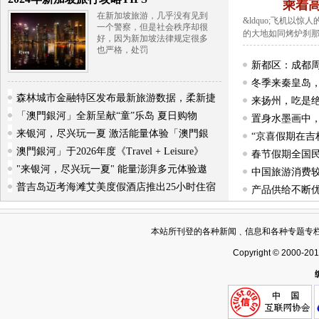
乘着
在新加坡旅游，几乎没有见到
&ldquo;飞机以
一个警察，但是社会秩序却很
的大地如同烤炉刹
好，因为新加坡法律规定很多
也严格，处罚
新都区：成都
冬季来秦皇岛
森林城市金融特区发布最新旅游数据，柔新捷
来扬州，吃是
「澳門銀河」全新呈献“童”乐岛 夏日购物
置身水墨画中，
来银河，尽兴玩一夏 激活能量体验「澳門銀
“京喜假期在吉
澳門銀河」于2026年度《Travel + Leisure》
春节假期全国民
"来银河，尽兴玩一夏" 能量澎湃多元体验遨
中国旅游消费
普吉岛迈考海滩艾美度假酒店推出25小时住宿
产品供给不断优
来趟速战速决的
本站所刊登的各种新闻﹑信息和各种专题专
Copyright © 2000-20