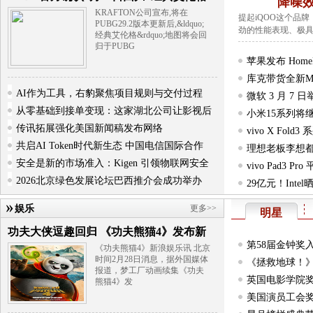
降噪
KRAFTON公司宣布,将在
提起iQOO这个品
PUBG29.2版本更新后,&ldquo;
劲的性能表现、极
经典艾伦格&rdquo;地图将会回
归于PUBG
苹果发布 Home
库克带货全新M3
AI作为工具，右豹聚焦项目规则与交付过程
计
微软 3 月 7 
从零基础到接单变现：这家湖北公司让影视后
小米15系列将
传讯拓展强化美国新闻稿发布网络
vivo X Fol
共启AI Token时代新生态 中国电信国际合作
理想老板李想都
安全是新的市场准入：Kigen 引领物联网安全
vivo Pad
2026北京绿色发展论坛巴西推介会成功举办
29亿元！Int
周鸿祎学习政府
娱乐
更多>>
明星
华为与vivo
功夫大侠逗趣回归 《功夫熊猫4》发布新
华为与亚马逊
第58届金钟奖
《功夫熊猫4》新浪娱乐讯 北京
时间2月28日消息，据外国媒体
《拯救地球！》
报道，梦工厂动画续集《功夫
英国电影学院奖
熊猫4》发
美国演员工会奖