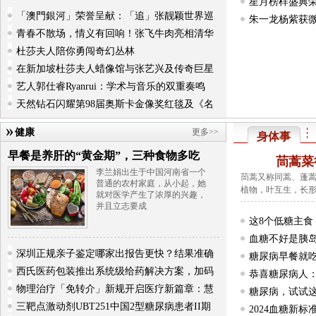
星月榜样盛典荣
「澳門銀河」荣誉呈献：「追」张靓颖世界巡
朱一龙杨紫获微
青春不散场，情义有回响！张飞牛肉亮相清华
杜莎夫人陪你勇闯奇幻丛林
在新加坡杜莎夫人蜡像馆与张艺兴及传奇巨星
艺人郭仕睿Ryanrui：学术与音乐的双重奏鸣
天然钻石闪耀第98届奥斯卡金像奖红毯及《名
健康
更多>>
身体事
早餐是养肝的“黄金期”，三种食物多吃
茼蒿菜
李兰娟出生于中国河南省一个
茼蒿又称同蒿、蓬
普通的农村家庭，从小起，她
植物，叶互生，长
就对医学产生了浓厚的兴趣，
并且立志要成
这8个低糖主
血糖不好是胰
深圳正规亲子鉴定哪家出报告更快？结果准确
糖尿病早餐就
西氏医药包装推出系统级给药解决方案，加码
恭喜糖尿病人
物理治疗「免转介」新规开启医疗新篇章：慧
会
糖尿病，试试这
三靶点激动剂UBT251中国2型糖尿病患者II期
2024血糖新标