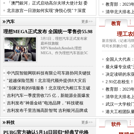
「澳門銀河」正式启动高尔夫球大使计划 委
教育部：2023
北京故宫一日游如何实现“身悦心悦”？深度
清华北大排名上
汽车
更多>>
教育
理想MEGA正式发布 全国统一零售价55.98
理工农
3月1日，理想汽车正式发布家
新京报讯（记者冯琪
庭科技旗舰
司司长郭鹏介绍，20
MPV&mdash;&mdash;理想
MEGA。作为理想汽车首款5C
全国人大代表：
最火爆专业成“
中汽院智能网联科技有限公司车路协同关键技
决定读研的东亚
"超越保险范围！北京现代额外提供8大灾后
2.91亿在校
"别家没有的8项服务！北京现代为榕江车主破
教育部：2023
吉利汽车一季度营收725 亿，新能源全面爆发
清华北大排名上
吉利发布“神盾金砖”电池品牌，“科技硬核
武汉一大学校门
吉利发布千里浩瀚高阶智驾 吉利银河品牌成
港大工程团队
科技
更多>>
软件
​PUBG官方确认5月14日回归“经典艾伦格