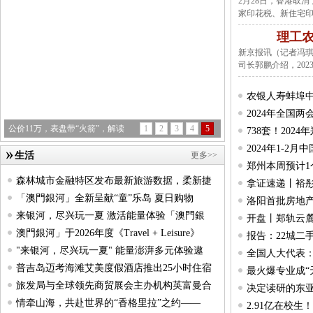
2月28日，香港取消了
家印花税、新住宅
理工
新京报讯（记者冯琪
司长郭鹏介绍，202
农银人寿蚌埠
2024年全国
1
2
3
4
5
来浙江嘉善大云镇，度过一个被爱
738套！20
2024年1-2
生活
更多>>
郑州本周预计1
森林城市金融特区发布最新旅游数据，柔新捷
拿证速递丨裕彤
「澳門銀河」全新呈献“童”乐岛 夏日购物
洛阳首批房地产
来银河，尽兴玩一夏 激活能量体验「澳門銀
开盘丨郑轨云麓
澳門銀河」于2026年度《Travel + Leisure》
报告：22城二
"来银河，尽兴玩一夏" 能量澎湃多元体验遨
全国人大代表：
普吉岛迈考海滩艾美度假酒店推出25小时住宿
最火爆专业成“
旅发局与全球领先商贸展会主办机构英富曼合
决定读研的东亚
情牵山海，共赴世界的“香格里拉”之约——
2.91亿在校