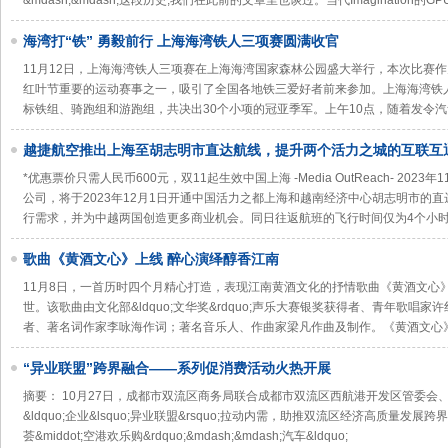
&mdash;&mdash;这段历史,我们在此前的文章里也谈过。当代Imagination的GPU
海湾打“铁” 勇毅前行 上海海湾铁人三项赛圆满收官
11月12日，上海海湾铁人三项赛在上海海湾国家森林公园盛大举行，本次比赛作
红叶节重要的运动赛事之一，吸引了全国各地铁三爱好者前来参加。上海海湾铁
标铁组、骑跑组和游跑组，共决出30个小项的冠亚季军。上午10点，随着发令
越捷航空推出上海至胡志明市直达航线，提升两个活力之城的互联互
*优惠票价只需人民币600元，双11起生效中国上海 -Media OutReach- 202
公司，将于2023年12月1日开通中国活力之都上海和越南经济中心胡志明市的
行需求，并为中越两国创造更多商业机会。同日往返航班的飞行时间仅为4个小
歌曲《黄酒文心》上线 醉心演绎醇香江南
11月8日，一首历时四个月精心打造，表现江南黄酒文化的抒情歌曲《黄酒文心
世。该歌曲由文化部&ldquo;文华奖&rdquo;声乐大赛银奖获得者、青年歌唱
者、著名词作家李咏海作词；著名音乐人、作曲家梁凡作曲及制作。《黄酒文心
“异业联盟”跨界融合——系列促消费活动火热开展
摘要： 10月27日，成都市双流区商务局联合成都市双流区西航港开发区管委会
&ldquo;企业&lsquo;异业联盟&rsquo;拉动内需，助推双流区经济高质量发展跨界融
荟&middot;空港欢乐购&rdquo;&mdash;&mdash;汽车&ldquo;