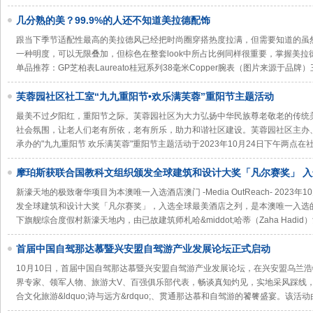
几分熟的美？99.9%的人还不知道美拉德配饰
跟当下季节适配性最高的美拉德风已经把时尚圈穿搭热度拉满，但需要知道的虽
一种明度，可以无限叠加，但棕色在整套look中所占比例同样很重要，掌握美拉德的&l
单品推荐：GP芝柏表Laureato桂冠系列38毫米Copper腕表（图片来源于品牌
芙蓉园社区社工室“九九重阳节•欢乐满芙蓉”重阳节主题活动
最美不过夕阳红，重阳节之际。芙蓉园社区为大力弘扬中华民族尊老敬老的传统
社会氛围，让老人们老有所依，老有所乐，助力和谐社区建设。芙蓉园社区主办
承办的"九九重阳节 欢乐满芙蓉"重阳节主题活动于2023年10月24日下午两点在
摩珀斯获联合国教科文组织颁发全球建筑和设计大奖「凡尔赛奖」 
列
新濠天地的极致奢华项目为本澳唯一入选酒店澳门 -Media OutReach- 2023年
发全球建筑和设计大奖「凡尔赛奖」，入选全球最美酒店之列，是本澳唯一入选
下旗舰综合度假村新濠天地内，由已故建筑师札哈&middot;哈蒂（Zaha Hadi
首届中国自驾那达慕暨兴安盟自驾游产业发展论坛正式启动
10月10日，首届中国自驾那达慕暨兴安盟自驾游产业发展论坛，在兴安盟乌兰
界专家、领军人物、旅游大V、百强俱乐部代表，畅谈真知灼见，实地采风踩线
合文化旅游&ldquo;诗与远方&rdquo;、贯通那达慕和自驾游的饕餮盛宴。该活