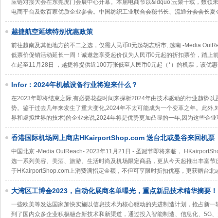
应链对接大会在东莞虎门会展中心开幕。本届电商节以&ldquo;云聚十载，数领未来
电商平台及数百家优质企业参会。中国纺织工业联合会秘书长、流通分会会长夏
越捷航空延续特别优惠政策
前往越南及其他地方的不二之选，仅需人民币0元起胡志明市, 越南 -Media OutRea
低票价促销活动延长一周！诚邀您享受起价仅为人民币0元起的折扣票价，踏上
在起至11月28日 ，越捷将提供近100万张低至人民币0元起（*）的机票，该优
Infor：2024年机械设备行业将迎来什么？
在2023年即将结束之际,有必要花些时间来探析2024年由技术驱动的行业趋势
势。鉴于过去几年来发生了重大变化,2024年不太可能成为一个变革之年。此外
界和虚拟世界的技术)的企业来说,2024年将是优势更加凸显的一年,因为这些企
香港国际机场网上商店HKairportShop.com 送台北或曼谷来回机票
中国北京 -Media OutReach- 2023年11月21日 - 圣诞节即将来临， HKairp
选一系列美容、美酒、旅游、生活时尚及机场限定商品，更从今天起推出丰富节
于HKairportShop.com上消费满指定金额，不但可享限时折扣优惠，更获赠
大湾区工博会2023，自动化展商名单曝光，重点新品技术精华摘要！
一些欧美等发达国家加快实施以信息技术为核心驱动的先进制造计划，抢占新一
到了国内众多企业积极融合新技术和新渠道，通过投入智能制造、信息化、5G