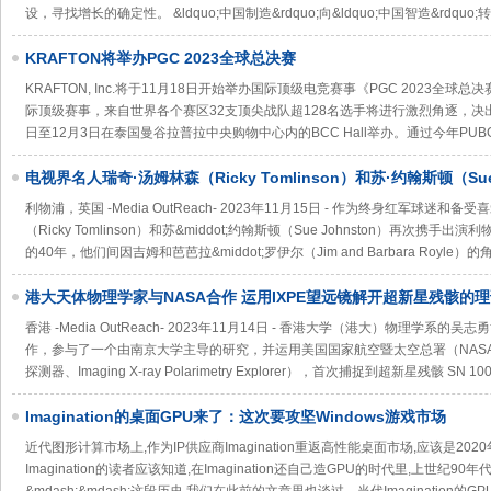
设，寻找增长的确定性。 &ldquo;中国制造&rdquo;向&ldquo;中国智造&rdquo;
KRAFTON将举办PGC 2023全球总决赛
KRAFTON, Inc.将于11月18日开始举办国际顶级电竞赛事《PGC 2023全球总
际顶级赛事，来自世界各个赛区32支顶尖战队超128名选手将进行激烈角逐，决出最强
日至12月3日在泰国曼谷拉普拉中央购物中心内的BCC Hall举办。通过今年PUBG全球系列
电视界名人瑞奇·汤姆林森（Ricky Tomlinson）和苏·约翰斯顿（Sue
合体，出演利物浦足球俱乐部的圣诞广告
利物浦，英国 -Media OutReach- 2023年11月15日 - 作为终身红军球迷和备
（Ricky Tomlinson）和苏&middot;约翰斯顿（Sue Johnston）再次
的40年，他们间因吉姆和芭芭拉&middot;罗伊尔（Jim and Barbara Royle）
港大天体物理学家与NASA合作 运用IXPE望远镜解开超新星残骸的
香港 -Media OutReach- 2023年11月14日 - 香港大学（港大）物理学
作，参与了一个由南京大学主导的研究，并运用美国国家航空暨太空总署（NASA
探测器、Imaging X-ray Polarimetry Explorer），首次捕捉到超新星残骸 SN
Imagination的桌面GPU来了：这次要攻坚Windows游戏市场
近代图形计算市场上,作为IP供应商Imagination重返高性能桌面市场,应该是2020年IM
Imagination的读者应该知道,在Imagination还自己造GPU的时代里,上世