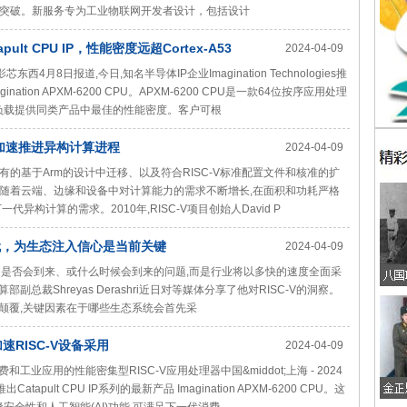
突破。新服务专为工业物联网开发者设计，包括设计
apult CPU IP，性能密度远超Cortex-A53
2024-04-09
 漠影芯东西4月8日报道,今日,知名半导体IP企业Imagination Technologies推
gination APXM-6200 CPU。APXM-6200 CPU是一款64位按序应用处理
作负载提供同类产品中最佳的性能密度。客户可根
ion加速推进异构计算进程
2024-04-09
的基于Arm的设计中迁移、以及符合RISC-V标准配置文件和核准的扩
同时,随着云端、边缘和设备中对计算能力的需求不断增长,在面积和功耗严格
构计算的需求。2010年,RISC-V项目创始人David P
-V时代，为生态注入信心是当前关键
2024-04-09
在不是它是否会到来、或什么时候会到来的问题,而是行业将以多快的速度全面采
logies计算部副总裁Shreyas Derashri近日对等媒体分享了他对RISC-V的洞察。
C-V颠覆,关键因素在于哪些生态系统会首先采
，加速RISC-V设备采用
2024-04-09
智能、消费和工业应用的性能密集型RISC-V应用处理器中国&middot;上海 - 2024
于今日推出Catapult CPU IP系列的最新产品 Imagination APXM-6200 CPU。这