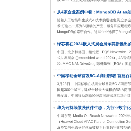
款RISC-V应用处理器具有极高的性能密度、无缝
从4家企业案例中看：MongoDB Atla
随着人工智能和生成式AI技术的迅猛发展,众多企
术,打造出一系列AI驱动的产品、服务和应用程
MongoDB的紧密合作。这些企业选择了Mongo
绿芯将在2024嵌入式展会展示其新推出的eM
中国，北京和德国，纽伦堡 - EQS Newswire 
式世界展会 ((embedded world 2024)
和eMMC NANDrive&reg;球栅阵列（B
中国移动全球首发5G-A商用部署 首批百城
3月28日，中国移动在杭州全球首发5G-A商用
国超300个城市，建成全球最大规模的5G-A商
来发展。中国移动副总经理高同庆出席活动并致辞。5
华为云持续做强伙伴生态，为行业数字化
中国东莞 -Media OutReach Newswire-
（Huawei Cloud APAC Partner Connec
及坚实的生态伙伴体系被视为行业数字化转型的