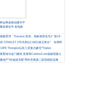
两会释放推动楼市平
康发展信号 各地政
港愉景湾「Toscana 意涛」地标海景名宅1* 第19-
NE STANLEY 2号洋房以2.68亿港元售出* 实用呎
COPE Thonglor以其三层复式豪宅"Triplex
iden
港置地与金门建筑 首度将CarbonCure低碳混凝土
隆地产“66成就无限”周年庆典第二阶段精彩启幕