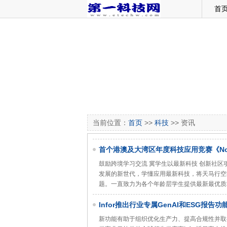
首
当前位置：
首页
>>
科技
>> 资讯
首个港澳及大湾区年度科技应用竞赛《Noma
鼓励跨境学习交流 冀学生以最新科技 创新社区项目香港 -M
发展的新世代，学懂应用最新科技，将天马行空
题。一直致力为各个年龄层学生提供最新最优质科技教
Infor推出行业专属GenAI和ESG报告功
新功能有助于组织优化生产力、提高合规性并取得切实