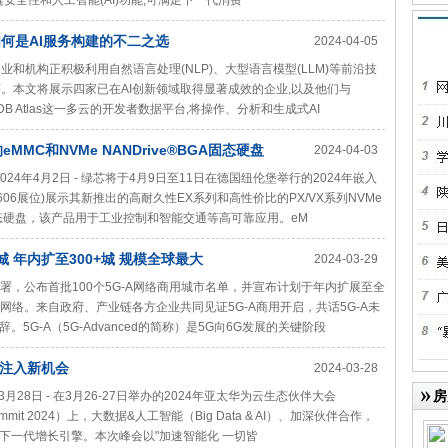
安全性和人工智能(AI)功能,可满足下一代消费
s如何是AI服务构建的不二之选
2024-04-05
业和机构正积极利用自然语言处理(NLP)、大型语言模型(LLM)等前沿技
序。本文将展示四家已在AI创新领域取得显著成效的企业,以及他们与
DB Atlas这一多云的开发者数据平台,将操作、分析和生成式AI
MC和NVMe NANDrive®BGA固态硬盘
2024-04-03
- 2024年4月2日 - 绿芯将于4月9日至11日在德国纽伦堡举行的2024年嵌入
，4A号馆606展位)展示其新推出的高耐久性EX系列和高性价比的PX/VX系列NVMe
GA）固态硬盘，该产品用于工业控制和智能交通等高可靠应用。eM
 年内扩至300+城 规模全球最大
2024-03-29
部署，公布首批100个5G-A网络商用城市名单，并宣布计划于年内扩展至全
用网络。来自政府、产业链各方企业共同见证5G-A商用开启，共话5G-A未
G-A（5G-Advanced的简称）是5G向6G发展的关键阶段
注入新机会
2024-03-28
房
 2024年3月28日 - 在3月26-27日举办的2024年亚太华为云生态伙伴大会
tion Summit 2024）上，大数据&人工智能（Big Data & AI）、加深伙伴合作，
下一代增长引擎。本次峰会以"加速智能化 一切皆