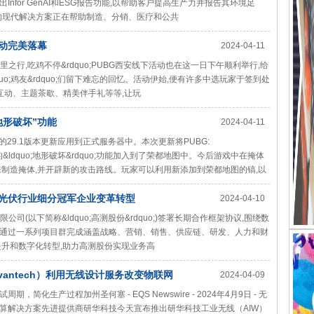
Infor GenAI和ESG报告功能,以帮助客户提高生产力并报告其环境足
or的现代解决方案正在帮助制造、分销、医疗和公共
活动完美落幕
2024-04-11
o;万里之行,吃鸡不停&rdquo;PUBG西安线下活动也在这一日下午顺利举行,给
uo;鸡友&rdquo;们留下难忘的回忆。活动伊始,便有许多中选玩家于签到处
互动、主题茶歇、精美伴手礼等等,让玩
“地形破坏”功能
2024-04-11
NDS的29.1版本更新应用到正式服务器中。本次更新将PUBG:
到的&ldquo;地形破坏&rdquo;功能加入到了荣都地图中。今后游戏中在掩体
来制造掩体,并开辟新的攻击路线。玩家可以利用新添加到荣都地图的镐,以
力光伏行业细分冠军企业变革转型
2024-04-10
限公司(以下简称&ldquo;高测股份&rdquo;)签署长期合作框架协议,围绕数
通过一系列项目群完成涵盖战略、营销、销售、供应链、研发、人力和财
提升和数字化转型,助力高测股份实现业务高
dvantech）利用无线设计服务改变物联网
2024-04-09
化生产过程加州圣何塞 - EQS Newswire - 2024年4月9日 - 无
算解决方案先进提供商研华科技今天宣布推出研华科技工业无线（AIW）