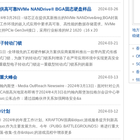
靠NVMe NANDrive® BGA固态硬盘样品
2024-03-26
024年3月26日 - 绿芯正在提供其新推出的NVMe NANDrive&reg;BGA封装
工作环境的嵌入式应用中要求高可靠、高性能的数据存储需求。NVMe
地方
持PCIe Gen3x4接口，采用行业标准的M.2 1620（16 x 20
稳健
电子转动门锁
2024-03-21
香
 2024年3月21日 -全球领先的工程硬件解决方案供应商索斯科推出一款带内置式传感
O
转动式门锁，为旗下的转动式门锁系列增添了在严苛应用环境中实现更高安全
价
S
0重载型电子转动式门锁这一重载型转动式门锁系列的最新
Res
香
重大峰会
2024-03-13
恒
edia OutReach Newswire - 2024年3月13日 - 面对针对公共
FRICA很高兴地宣布即将于2024年4月3日在约翰内斯堡加拉格尔会议中心举
uo;公私合作：通过战略伙伴关系加强网络安全&a
作计划
2024-03-12
NDS》2024年的年度工作计划。KRAFTON强调&ldquo;游戏服务提升到新高
rdquo;作为主要发展方向。今年《PUBG: BATTLEGROUNDS》将进行重大
落-收集-生存&rdquo;的游戏流程中增添更多