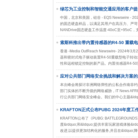
绿芯为工业控制和智能交通应用的客户提供高可
中国，北京和美国，硅谷 - EQS Newswire - 2
的固态硬盘样品，以满足其用户在高压力、严苛
NANDrive固态硬盘工作温度-40oC至+95oC，支
索斯科推出带内置传感器的R4-50 重载
香港 -Media OutReach Newswire-
器和密封式电子驱动装置R4-50重载型电子
性和远程锁定控制的新产品。内置传感器R4-5
应对公共部门网络安全挑战和解决方案的
本次峰会将探讨非洲网络弹性的公私合作南非约翰内斯堡 - M
部门实体的不断升级的网络威胁，IT News A
行公共部门网络安全峰会。我们的中心主题&ldq
KRAFTON正式公布PUBG 2024年度工
KRAFTON公布了《PUBG: BATTLEGROU
度&rdquo;和&ldquo;提供丰富玩家游戏体验&
改进,以提供更加结构化的服务,并且在&ldquo;降