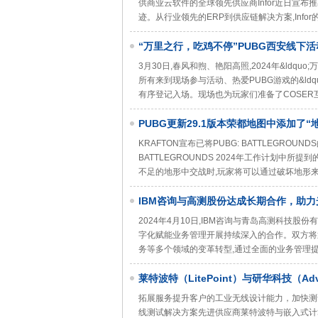
供商业云软件的全球领先供应商Infor近日宣布推出
迹。从行业领先的ERP到供应链解决方案,Inf
“万里之行，吃鸡不停”PUBG西安线下
3月30日,春风和煦、艳阳高照,2024年&ldqu
所有来到现场参与活动、热爱PUBG游戏的&ldq
有序登记入场。现场也为玩家们准备了COSER
​PUBG更新29.1版本荣都地图中添加了
KRAFTON宣布已将PUBG: BATTLEGROU
BATTLEGROUNDS 2024年工作计划中所提
不足的地形中交战时,玩家将可以通过破坏地形
IBM咨询与高测股份达成长期合作，助
2024年4月10日,IBM咨询与青岛高测科技股份有
字化赋能业务管理开展持续深入的合作。双方将
务等多个领域的变革转型,通过全面的业务管理
莱特波特（LitePoint）与研华科技（A
（IoT）发展
拓展服务提升客户的工业无线设计能力，加快测试周期，简
线测试解决方案先进供应商莱特波特与嵌入式计