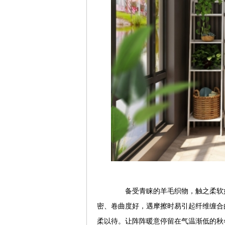
备受青睐的羊毛织物，触之柔软如
密、卷曲度好，遇摩擦时易引起纤维缠合
柔以待。让阵阵暖意停留在气温渐低的秋