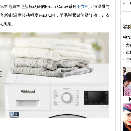
毛局羊毛蓝标认证的Fresh Care+系列
干衣机
，恒温烘与
能控制温度波动幅度在±3℃内，羊毛衫紧贴筒壁转动，让衣
人风采。