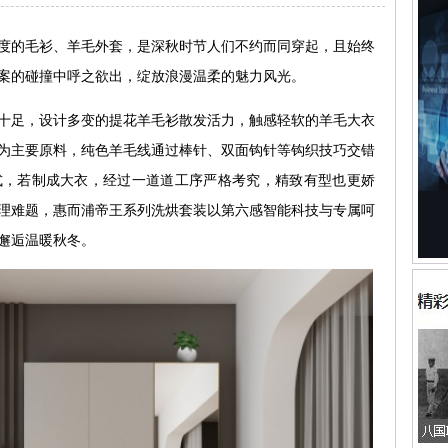
的毛衫、羊毛外套，是深秋时节人们不约而同穿起，且始终
案的碰撞中呼之欲出，绽放浪漫温柔的魅力风光。
足，设计多变的提花羊毛衫散发活力，触感轻软的羊毛大衣
为主要原料，纯色羊毛线通过棒针、双面钩针等钩织技巧交错
式，若制成大衣，经过一道道工序严格考究，精致有型也更娇
理难题，惠而浦帝王系列洗烘套装以第六感智能科技与专属呵
邂逅温暖秋冬。