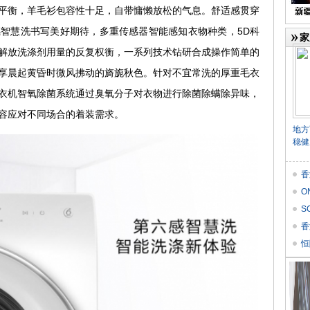
衡，羊毛衫包容性十足，自带慵懒放松的气息。舒适感贯穿
感智慧洗书写美好期待，多重传感器智能感知衣物种类，5D科
家
统解放洗涤剂用量的反复权衡，一系列技术钻研合成操作简单的
享晨起黄昏时微风拂动的旖旎秋色。针对不宜常洗的厚重毛衣
衣机智氧除菌系统通过臭氧分子对衣物进行除菌除螨除异味，
容应对不同场合的着装需求。
地方
稳健
香
O
价
S
Res
香
恒