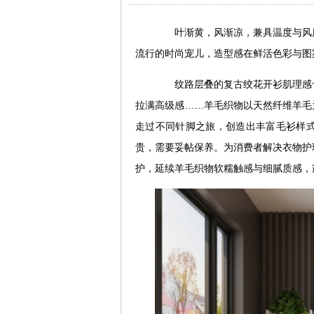
叶渐黄，风渐凉，兼具温度与风度
流行的时尚宠儿，造型感在鲜活色彩与图
纹路层叠的复古绞花开衫肌理感十
拉满高级感……羊毛织物以天然纤维羊毛
走过不同针脚之旅，创造出丰富毛衫样
贵，需要妥帖保养。为消费者解决衣物护
护，延续羊毛织物软糯触感与细腻质感，