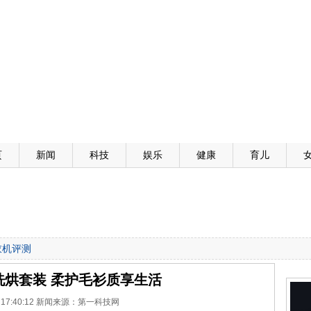
页
新闻
科技
娱乐
健康
育儿
衣机评测
洗烘套装 柔护毛衫质享生活
-8 17:40:12 新闻来源：第一科技网