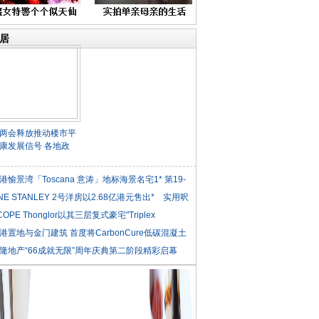
居
两会释放推动楼市平
康发展信号 各地政
港愉景湾「Toscana 意涛」地标海景名宅1* 第19-
NE STANLEY 2号洋房以2.68亿港元售出* 实用呎
COPE Thonglor以其三层复式豪宅"Triplex
iden
港置地与金门建筑 首度将CarbonCure低碳混凝土
隆地产“66成就无限”周年庆典第二阶段精彩启幕