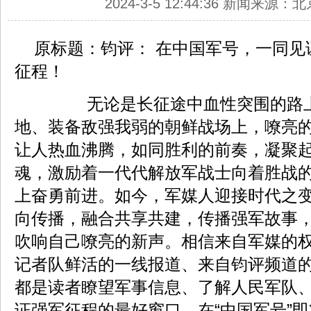
2024-3-5 12:44:36 新闻来源
原标题：钧评： 在中国军号，一同见
征程！
无论是长征途中血性突围的路上
地、装备敌强我弱的朝鲜战场上，嘹亮
让人热血沸腾，如同胜利的前奏，凝聚
魂，激励着一代代解放军战士向着胜战
上奋勇前进。如今，军媒人迎接时代之
向传播，融合共享共建，传播强军故事，
吹响自己嘹亮的新声。相信来自军媒的
记者队鲜活的一线报道、来自钧评频道
都是读者瞭望军事信息、了解人民军队
证强军征程的最好窗口。在“中国军号”